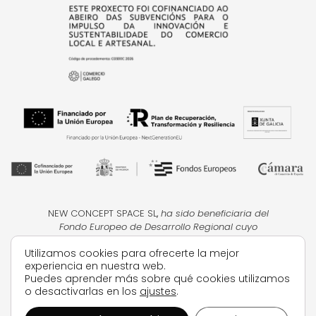
NEW CONCEPT SPACE SL
,
ha sido beneficiaria del
Fondo Europeo de Desarrollo Regional cuyo
objetivo
es la mejora de la competitividad de las
Utilizamos cookies para ofrecerte la mejor
PYMES, y gracias al cual ha puesto en marcha un
experiencia en nuestra web.
Plan de Acción con el objetivo de impulsar el uso
Puedes aprender más sobre qué cookies utilizamos
seguro y fiable del ciberespacio y la
o desactivarlas en los
ajustes
.
competitividad de las pymes durante el año 2024.
Para ello ha contado con el apoyo del Programa