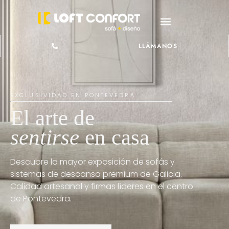
LLÁMANOS
EXCLUSIVIDAD EN PONTEVEDRA
El arte de
sentirse
en casa
Descubre la mayor exposición de sofás y
sistemas de descanso premium de Galicia.
Calidad artesanal y firmas líderes en el centro
de Pontevedra.