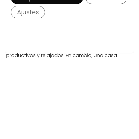
La luz es necesaria y vital.
Ajustes
No solo nos permite ver y hacer nuestras
actividades diarias, también
influye en nuestro
estado de ánimo y bienestar
.
Una casa bien iluminada nos transmitirá
emociones
positivas
: puede hacernos sentir más alegres,
productivos y relajados. En cambio, una casa
oscura nos generará sensaciones de tristeza,
cansancio y estrés.
¿Quién quiere eso?
Nadie.
Así que vamos a ver cómo podemos darle un giro a
esta situación.