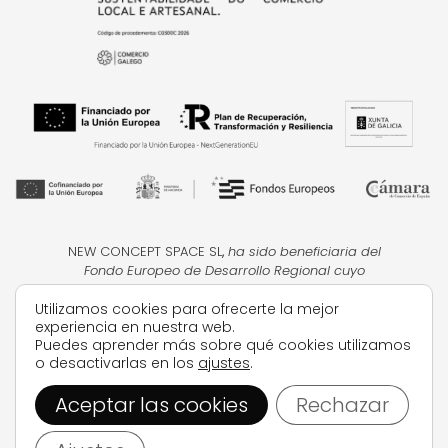
NEW CONCEPT SPACE SL
,
ha sido beneficiaria del
Fondo Europeo de Desarrollo Regional cuyo
objetivo
es la mejora de la competitividad de las
Utilizamos cookies para ofrecerte la mejor
PYMES, y gracias al cual ha puesto en marcha un
experiencia en nuestra web.
Plan de Acción con el objetivo de impulsar el uso
Puedes aprender más sobre qué cookies utilizamos
seguro y fiable del ciberespacio y la
o desactivarlas en los
ajustes
.
competitividad de las pymes durante el año 2024.
Para ello ha contado con el apoyo del Programa
Aceptar las cookies
Rechazar
Ciberseguridad de la Cámara de Comercio de
Pontevedra, Vigo y Vilagarcía de
Arousa.
#EuropaSeSiente