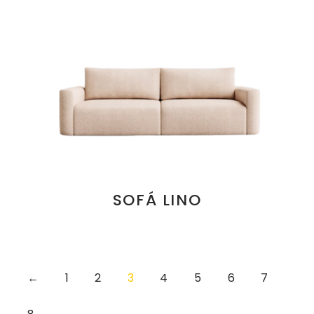
SOFÁ LINO
←
1
2
3
4
5
6
7