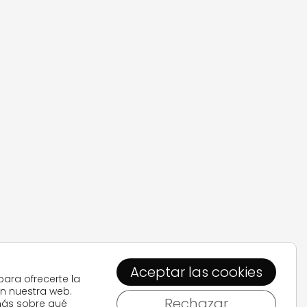
ejora de
Aceptar las cookies
para ofrecerte la
vo de
en nuestra web.
ara ello
Rechazar
ás sobre qué
igo y