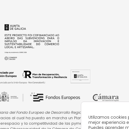
iaria del Fondo Europeo de Desarrollo Regional cuyo objetivo
es la m
Utilizamos cookies 
gracias al cual ha puesto en marcha un Plan de Acción con el objeti
mejor experiencia 
iberespacio y la competitividad de las pymes durante el año 2024. P
Puedes aprender m
rama Ciberseguridad de la Cámara de Comercio de Pontevedra, V