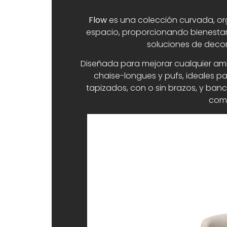
Flow
es una colección curvada, org
espacio, proporcionando bienestar 
soluciones de deco
Diseñada para mejorar cualquier am
chaise-longues y pufs, ideales p
tapizados, con o sin brazos, y banc
come