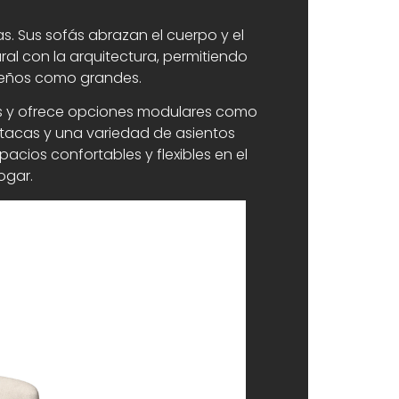
s. Sus sofás abrazan el cuerpo y el
al con la arquitectura, permitiendo
ueños como grandes.
as y ofrece opciones modulares como
utacas y una variedad de asientos
acios confortables y flexibles en el
ogar.