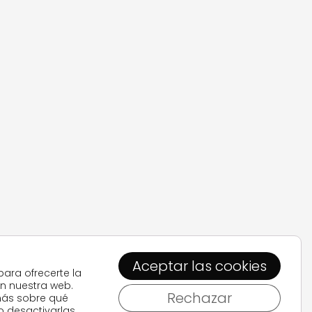
ejora de
Aceptar las cookies
para ofrecerte la
vo de
en nuestra web.
ara ello
Rechazar
ás sobre qué
igo y
o desactivarlas