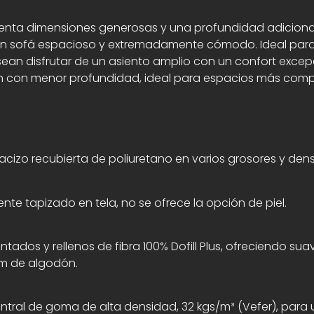
nta dimensiones generosas y una profundidad adicional, 
un sofá espacioso y extremadamente cómodo. Ideal para 
an disfrutar de un asiento amplio con un confort excep
n con menor profundidad, ideal para espacios más com
izo recubierta de poliuretano en varios grosores y den
nte tapizado en tela, no se ofrece la opción de piel.
ados y rellenos de fibra 100% Dofill Plus, ofreciendo sua
om de algodón.
tral de goma de alta densidad, 32 kgs/m³ (Vefer), para 