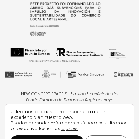
NEW CONCEPT SPACE SL
,
ha sido beneficiaria del
Fondo Europeo de Desarrollo Regional cuyo
objetivo
es la mejora de la competitividad de las
Utilizamos cookies para ofrecerte la mejor
PYMES, y gracias al cual ha puesto en marcha un
experiencia en nuestra web.
Plan de Acción con el objetivo de impulsar el uso
Puedes aprender más sobre qué cookies utilizamos
seguro y fiable del ciberespacio y la
o desactivarlas en los
ajustes
.
competitividad de las pymes durante el año 2024.
Para ello ha contado con el apoyo del Programa