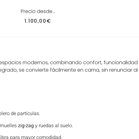
Precio desde…
1.100,00
€
a espacios modernos, combinando confort, funcionalidad 
ntegrado, se convierte fácilmente en cama, sin renunciar 
ero de partículas.
 muelles
zig-zag
y ruedas al suelo.
 fibra para mayor comodidad.