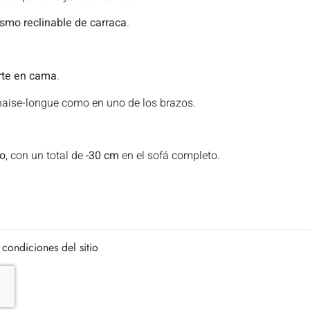
mo reclinable de carraca
.
rte en cama
.
haise-longue como en uno de los brazos.
to
, con un total de
-30 cm
en el sofá completo.
 condiciones del sitio