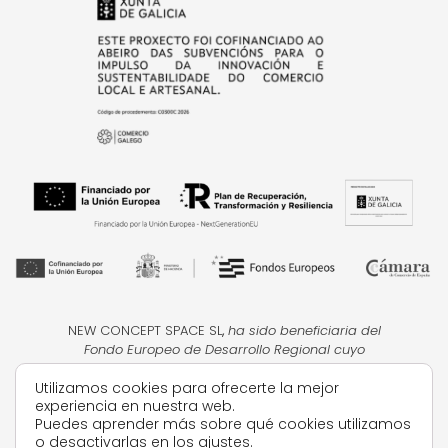
NEW CONCEPT SPACE SL
,
ha sido beneficiaria del
Fondo Europeo de Desarrollo Regional cuyo
objetivo
es la mejora de la competitividad de las
Utilizamos cookies para ofrecerte la mejor
PYMES, y gracias al cual ha puesto en marcha un
experiencia en nuestra web.
Plan de Acción con el objetivo de impulsar el uso
Puedes aprender más sobre qué cookies utilizamos
seguro y fiable del ciberespacio y la
o desactivarlas en los
ajustes
.
competitividad de las pymes durante el año 2024.