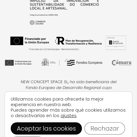
NEW CONCEPT SPACE SL
,
ha sido beneficiaria del
Fondo Europeo de Desarrollo Regional cuyo
objetivo
es la mejora de la competitividad de las
Utilizamos cookies para ofrecerte la mejor
PYMES, y gracias al cual ha puesto en marcha un
experiencia en nuestra web.
Plan de Acción con el objetivo de impulsar el uso
Puedes aprender más sobre qué cookies utilizamos
seguro y fiable del ciberespacio y la
o desactivarlas en los
ajustes
.
competitividad de las pymes durante el año 2024.
Para ello ha contado con el apoyo del Programa
Aceptar las cookies
Rechazar
Ciberseguridad de la Cámara de Comercio de
Pontevedra, Vigo y Vilagarcía de