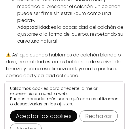
mecánica al presionar el colchón. Un colchón
puede ser firme sin estar «duro como una
piedra».
Adaptabilidad:
es la capacidad del colchón de
ajustarse a la forma del cuerpo, respetando su
curvatura natural.
Así que cuando hablamos de colchón blando o
duro, en realidad estamos hablando de su nivel de
firmeza y cómo esa firmeza influye en tu postura,
comodidad y calidad del sueño.
Utilizamos cookies para ofrecerte la mejor
experiencia en nuestra web.
VENTAJAS Y
Puedes aprender más sobre qué cookies utilizamos
o desactivarlas en los
ajustes
.
DESVENTAJAS DE UN
Aceptar las cookies
Rechazar
COLCHÓN DURO