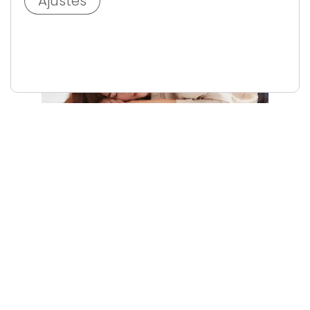
Ajustes
Un colchón firme ofrece un
soporte estable
, siendo
esto muy bueno para ciertas personas.
Pero no es la panacea universal.
Veamos sus puntos fuertes y débiles:
VENTAJAS DEL COLCHÓN