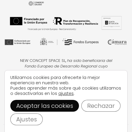
NEW CONCEPT SPACE SL
,
ha sido beneficiaria del
Fondo Europeo de Desarrollo Regional cuyo
objetivo
es la mejora de la competitividad de las
Utilizamos cookies para ofrecerte la mejor
PYMES, y gracias al cual ha puesto en marcha un
experiencia en nuestra web.
Plan de Acción con el objetivo de impulsar el uso
Puedes aprender más sobre qué cookies utilizamos
seguro y fiable del ciberespacio y la
o desactivarlas en los
ajustes
.
competitividad de las pymes durante el año 2024.
Para ello ha contado con el apoyo del Programa
Aceptar las cookies
Rechazar
Ciberseguridad de la Cámara de Comercio de
Pontevedra, Vigo y Vilagarcía de
Arousa.
#EuropaSeSiente
Ajustes
SOFÁS CAMA
SOFÁS CHAISE LONGUE
BLOG