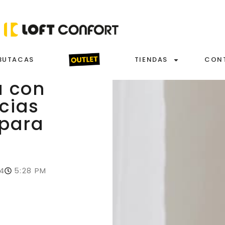
BUTACAS
TIENDAS
CON
a con
cias
 para
4
5:28 PM